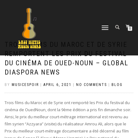
TOGGLE
0
NAVIGATION
TROIS FILMS DU MAROC ET DE SYRIE
REMPORTENT LES PRIX DU FESTIVAL
DU CINÉMA DE OUED-NOUN – GLOBAL
DIASPORA NEWS
BY
MUSICESPOIR
|
APRIL 6, 2021
|
NO COMMENTS
|
BLOG
Trois films du Maroc et de Syrie ont remporté les Prix du festival du
cinéma de OuedNoun, dont la 9ème édition a pris fin dimanche soir.
Ainsi, le prix du meilleur court-métrage international est revenu au
film syrien “Azzyara” (visite) du réalisateur Amrou Ali, alors que le
Prix du meilleur court-métrage documentaire a été décerné au film