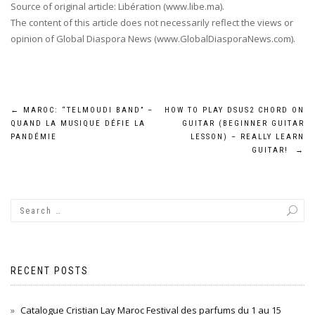
Source of original article: Libération (www.libe.ma).
The content of this article does not necessarily reflect the views or
opinion of Global Diaspora News (www.GlobalDiasporaNews.com).
Post
←
MAROC: “TELMOUDI BAND” –
HOW TO PLAY DSUS2 CHORD ON
QUAND LA MUSIQUE DÉFIE LA
GUITAR (BEGINNER GUITAR
navigation
PANDÉMIE
LESSON) – REALLY LEARN
GUITAR!
→
RECENT POSTS
Catalogue Cristian Lay Maroc Festival des parfums du 1 au 15