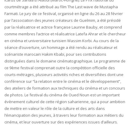
Icarus de Sanaa El Alaoui (Maroc-Hongrie). Le Prix national du
courtmétrage a été attribué au film The Last wave de Mustapha
Farmati. Le jury de ce festival, organisé en ligne du 26 au 28 février
par l’association des jeunes créateurs de Guelmim, a été présidé
par la réalisatrice et actrice française Laurine Bauby, et comprend
comme membres l’actrice et réalisatrice Latefa Ahrar et le chercheur
en cinéma et universitaire tunisien Wassim Korbi. Au cours de la
séance d’ouverture, un hommage a été rendu au réalisateur et
scénariste marocain Hakim Kbabi, pour ses contributions
distinguées dans le domaine cinématographique. Le programme de
ce 9ème festival comprenait outre la compétition officielle des
courts-métrages, plusieurs activités riches et diversifiées dont une
conférence sur “la relation entre le cinéma et le développement”,
des ateliers de formation aux techniques du cinéma et un concours
de photos. Le festival du cinéma de Oued Noun est un important
évènement culturel de cette région saharienne, qui a pour ambition
de mettre en valeur le rôle de la culture et des arts dans
l’émancipation des jeunes, à travers leur formation aux métiers du
cinéma, et leur ouverture sur des expériences issues d’ailleurs.