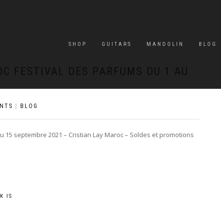
SHOP
GUITARS
MANDOLIN
BLOG
C FESTIVAL DES PARFUMS DU 1 AU
NTS
|
BLOG
au 15 septembre 2021 – Cristian Lay Maroc – Soldes et promotions
K IS