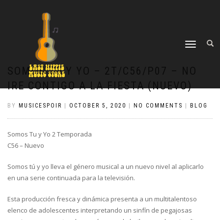
TOGGLE
NAVIGATION
SOMOS TU Y YO – 2T/C56/P07 – NO
IRE CONTIGO A LA FIESTA (NUEVO)
BY
MUSICESPOIR
|
OCTOBER 5, 2020
|
NO COMMENTS
|
BLOG
Somos Tu y Yo 2 Temporada
C56 – Nuevo
Somos tú y yo lleva el género musical a un nuevo nivel al aplicarlo
en una serie continuada para la televisión.
Esta producción fresca y dinámica presenta a un multitalentoso
elenco de adolescentes interpretando un sinfín de pegajosas