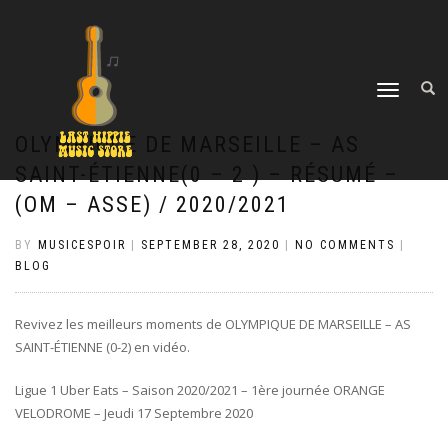
TOGGLE
NAVIGATION
OLYMPIQUE DE MARSEILLE – AS
SAINT-ÉTIENNE(0 – 2 ) – RÉSUMÉ –
(OM – ASSE) / 2020/2021
BY
MUSICESPOIR
|
SEPTEMBER 28, 2020
|
NO COMMENTS
|
BLOG
Revivez les meilleurs moments de OLYMPIQUE DE MARSEILLE – AS
SAINT-ÉTIENNE (0-2) en vidéo.
Ligue 1 Uber Eats – Saison 2020/2021 – 1ère journée ORANGE
VELODROME – Jeudi 17 Septembre 2020