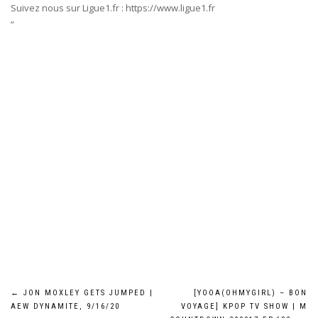
Suivez nous sur Ligue1.fr : https://www.ligue1.fr
“
Post
←
JON MOXLEY GETS JUMPED |
[YOOA(OHMYGIRL) – BON
AEW DYNAMITE, 9/16/20
VOYAGE] KPOP TV SHOW | M