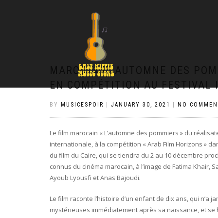
MAROC: « L’ AUTOMNE DES PO
EN COMPÉTITION AU FESTIVAL 
BY
MUSICESPOIR
|
JANUARY 30, 2021
|
NO COMMEN
Le film marocain « L’automne des pommiers » du réalisat
internationale, à la compétition « Arab Film Horizons » da
du film du Caire, qui se tiendra du 2 au 10 décembre pro
connus du cinéma marocain, à l’image de Fatima Khair, 
Ayoub Lyousfi et Anas Bajoudi.
Le film raconte l’histoire d’un enfant de dix ans, qui n’
mystérieuses immédiatement après sa naissance, et se 