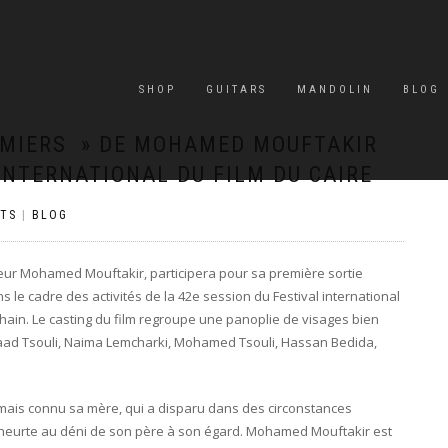
SHOP
GUITARS
MANDOLIN
BLOG
MMIERS » DE MOHAMED MOUFTAKIR
INTERNATIONAL DU FILM DU CAIRE
TS
|
BLOG
eur Mohamed Mouftakir, participera pour sa première sortie
ns le cadre des activités de la 42e session du Festival international
chain. Le casting du film regroupe une panoplie de visages bien
Saad Tsouli, Naima Lemcharki, Mohamed Tsouli, Hassan Bedida,
a jamais connu sa mère, qui a disparu dans des circonstances
heurte au déni de son père à son égard. Mohamed Mouftakir est