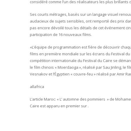
considéré comme l’un des réalisateurs les plus brillants
Ses courts métrages, basés sur un langage visuel renouv
audacieux de sujets sensibles, ont remporté des prix dans d
pas encore dévoilé tous les détails de cet événement cin
participation de 16 nouveaux films.
«L’équipe de programmation est fière de découvrir chaqu
films en première mondiale sur les écrans du Festival du C
compétition internationale du Festival du Caire se démarq
le film chinois « Moerdaoga », réalisé par Sau Jinling, le
Vesnakov et l’Égyptien « couvre-feu » réalisé par Amir R
allafrica
L’article Maroc: « L’ automne des pommiers » de Mohamed 
Caire est apparu en premier sur .