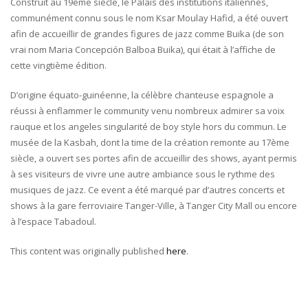
Construit au 19ème siècle, le Palais des institutions italiennes,
communément connu sous le nom Ksar Moulay Hafid, a été ouvert
afin de accueillir de grandes figures de jazz comme Buika (de son
vrai nom Maria Concepción Balboa Buika), qui était à l’affiche de
cette vingtième édition.
D’origine équato-guinéenne, la célèbre chanteuse espagnole a
réussi à enflammer le community venu nombreux admirer sa voix
rauque et los angeles singularité de boy style hors du commun. Le
musée de la Kasbah, dont la time de la création remonte au 17ème
siècle, a ouvert ses portes afin de accueillir des shows, ayant permis
à ses visiteurs de vivre une autre ambiance sous le rythme des
musiques de jazz. Ce event a été marqué par d’autres concerts et
shows à la gare ferroviaire Tanger-Ville, à Tanger City Mall ou encore
à l’espace Tabadoul.
This content was originally published
here
.