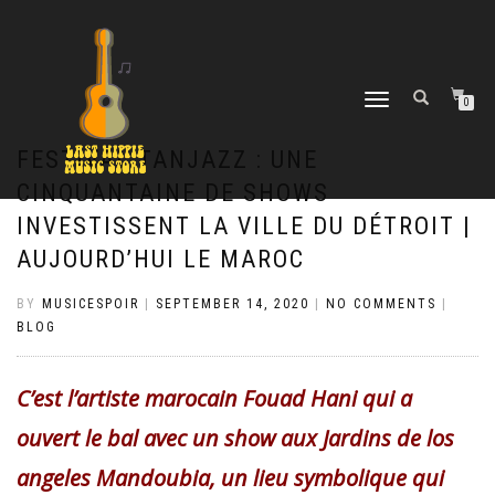
TOGGLE
0
NAVIGATION
FESTIVAL TANJAZZ : UNE
CINQUANTAINE DE SHOWS
INVESTISSENT LA VILLE DU DÉTROIT |
AUJOURD’HUI LE MAROC
BY
MUSICESPOIR
|
SEPTEMBER 14, 2020
|
NO COMMENTS
|
BLOG
C’est l’artiste marocain Fouad Hani qui a
ouvert le bal avec un show aux Jardins de los
angeles Mandoubia, un lieu symbolique qui