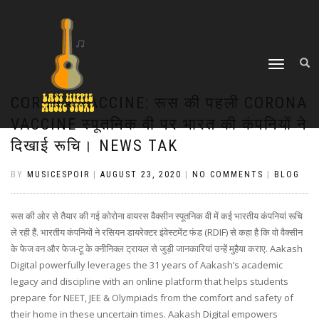
TOGGLE
NAVIGATION
CORONA VACCINE: रूस की पहली CORONA
VACCINE स्पूतनिक वी पर भारत की कंपनियों ने
दिखाई रूचि। NEWS TAK
BY
MUSICESPOIR
|
AUGUST 23, 2020
|
NO COMMENTS
|
BLOG
रूस की ओर से तैयार की गई कोरोना वायरस वैक्सीन स्पूतनिक वी में कई भारतीय कंपनियां रूचि
ले रही हैं. भारतीय कंपनियों ने रसियन डायरेक्टर इंवेस्टमेंट फंड (RDIF) से कहा है कि वो वैक्सीन
के फेज वन और फेज-टू के क्नीनिक्ल ट्रायल से जुड़ी जानकारियां उन्हें मुहैया कराए. Aakash
Digital powerfully leverages the 31 years of Aakash’s academic
legacy and discipline with an online platform that helps students
prepare for NEET, JEE & Olympiads from the comfort and safety of
their home in these uncertain times. Aakash Digital empowers