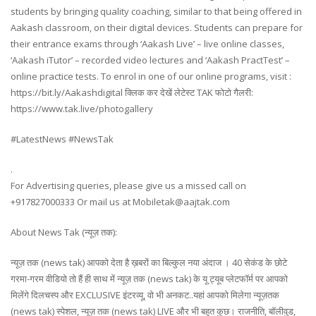
students by bringing quality coaching, similar to that being offered in
Aakash classroom, on their digital devices. Students can prepare for
their entrance exams through ‘Aakash Live’ – live online classes,
‘Aakash iTutor’ – recorded video lectures and ‘Aakash PractTest’ –
online practice tests. To enrol in one of our online programs, visit :
https://bit.ly/Aakashdigital क्लिक कर देखें लेटेस्ट TAK फोटो गैलरी:
https://www.tak.live/photogallery
#LatestNews #NewsTak
.
For Advertising queries, please give us a missed call on
+917827000333 Or mail us at Mobiletak@aajtak.com
About News Tak (न्यूज़ तक):
न्यूज़ तक (news tak) आपको देता है ख़बरों का बिल्कुल नया अंदाज । 40 सेकंड के छोटे
गरमा-गरम वीडियो तो हैं ही साथ में न्यूज़ तक (news tak) के यू ट्यूब प्लेटफॉर्म पर आपको
मिलेंगे दिलचस्प और EXCLUSIVE इंटरव्यू, वो भी अनकट..यहां आपको मिलेगा न्यूज़तक
(news tak) स्पेशल, न्यूज़ तक (news tak) LIVE और भी बहुत कुछ। राजनीति, बॉलीवुड,