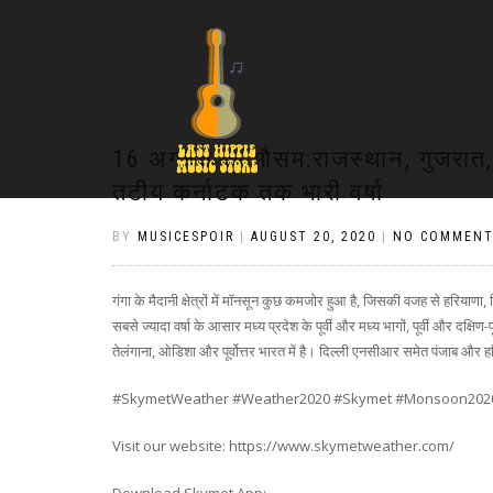
16 अगस्त का मौसम:राजस्थान, गुजरात, म
तटीय कर्नाटक तक भारी वर्षा
BY
MUSICESPOIR
|
AUGUST 20, 2020
|
NO COMMENT
गंगा के मैदानी क्षेत्रों में मॉनसून कुछ कमजोर हुआ है, जिसकी वजह से हरियाणा,
सबसे ज्यादा वर्षा के आसार मध्य प्रदेश के पूर्वी और मध्य भागों, पूर्वी और दक्षिण-प
तेलंगाना, ओडिशा और पूर्वोत्तर भारत में है। दिल्ली एनसीआर समेत पंजाब और हरिया
#SkymetWeather #Weather2020 #Skymet #Monsoon202
Visit our website: https://www.skymetweather.com/