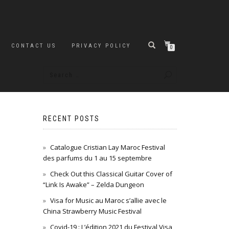
CONTACT US
PRIVACY POLICY
0
RECENT POSTS
Catalogue Cristian Lay Maroc Festival
des parfums du 1 au 15 septembre
Check Out this Classical Guitar Cover of
“Link Is Awake” – Zelda Dungeon
Visa for Music au Maroc s’allie avec le
China Strawberry Music Festival
Covid-19 : L’édition 2021 du Festival Visa