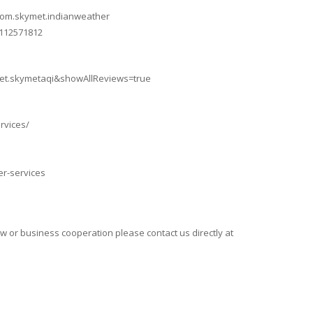
=com.skymet.indianweather
1112571812
ymet.skymetaqi&showAllReviews=true
rvices/
er-services
aw or business cooperation please contact us directly at