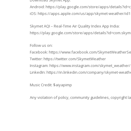
Download Skymet App:
Android: https://play.google.com/store/apps/details?id
iOS: https://apps.apple.com/us/app/skymet-weather/id
Skymet AQI – Real-Time Air Quality Index App India:
https://play.google.com/store/apps/details?id=com.sk
Follow us on:
Facebook: https://www.facebook.com/SkymetWeatherSe
Twitter: https://twitter.com/SkymetWeather
Instagram: https://www.instagram.com/skymet_weather/
LinkedIn: https://in.linkedin.com/company/skymet-weath
Music Credit: $aiyapimp
Any violation of policy, community guidelines, copyright l