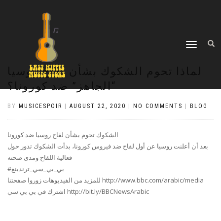
TOGGLE
NAVIGATION
لماذا تحوم الشكوك بشأن لقاح روسيا
“الجاهز” ضد كورونا؟
BY
MUSICESPOIR
|
AUGUST 22, 2020
|
NO COMMENTS
|
BLOG
الشكوك تحوم بشأن لقاح روسيا ضد كورونا
بعد أن أعلنت روسيا عن أول لقاح ضد فيروس كورونا، بدأت الشكوك تدور حول
فعالية اللقاح ومدى صحته
#بي_بي_سي_ترندينغ
للمزيد من الفيديوهات زوروا صفحتنا http://www.bbc.com/arabic/media
اشترك في بي بي سي http://bit.ly/BBCNewsArabic