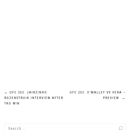
Post
←
UFC 252: JAIRZINHO
UFC 252: O’MALLEY VS VERA –
ROZENSTRUIK INTERVIEW AFTER
PREVIEW
→
navigation
TKO WIN